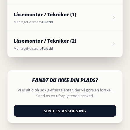
Låsemontør / Tekniker (1)
Montage
Holstebro
Fuldtid
Låsemontør / Tekniker (2)
Montage
Holstebro
Fuldtid
FANDT DU IKKE DIN PLADS?
Vi er altid på udkig efter talenter, der vil gøre en forskel.
Send os en uforpligtende besked.
SEND EN ANSØGNING