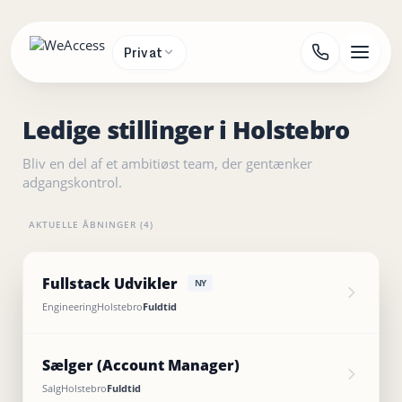
Gå
til
indholdet
Privat
Ledige stillinger i Holstebro
Bliv en del af et ambitiøst team, der gentænker
adgangskontrol.
AKTUELLE ÅBNINGER (4)
Fullstack Udvikler
NY
Engineering
Holstebro
Fuldtid
Sælger (Account Manager)
Salg
Holstebro
Fuldtid