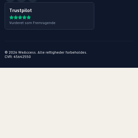
Trustpilot
Vurderet som Fremragende
©
2026
WeAccess. Alle rettigheder forbeholdes.
CVR: 45642550