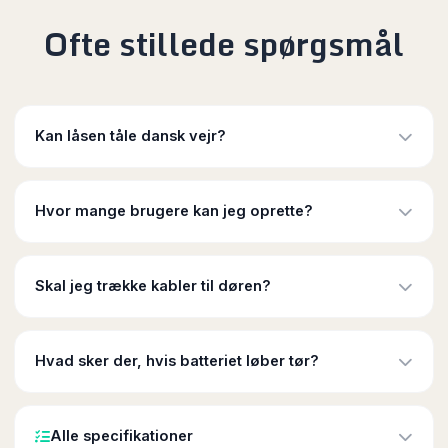
Ofte stillede spørgsmål
Kan låsen tåle dansk vejr?
Absolut. Den udvendige knop er IP65 certificeret og
designet til at modstå både regn, frost og støv.
Hvor mange brugere kan jeg oprette?
Du kan have op til 100 fingeraftryk og 100 RFID-brikker
tilknyttet låsen, samt ubegrænsede app-brugere.
Skal jeg trække kabler til døren?
Nej, WeAccess Pulse er 100% trådløs. Den bruger 1
stk. CR123A-batteri og udskiftes direkte med din
Hvad sker der, hvis batteriet løber tør?
nuværende låsecylinder.
Du får notifikationer i appen i god tid. Skulle det
alligevel løbe tør, kan du altid bruge den medfølgende
Alle specifikationer
mekaniske nødnøgle.