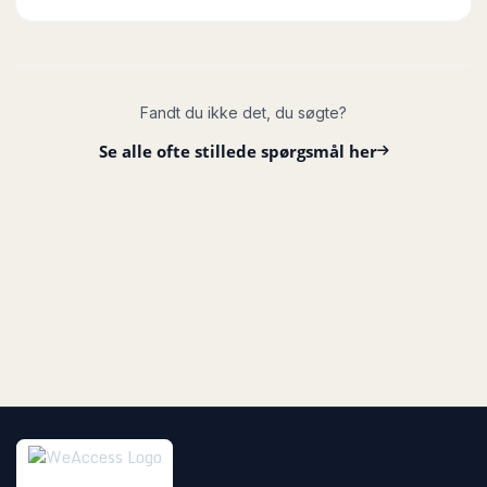
Generelt
Model
WeAccess Pulse
Fandt du ikke det, du søgte?
Farve
Sølv
Se alle ofte stillede spørgsmål her
Materiale
Rustfrit stål / Zink
Garanti
2 år
Montering
Installation
Retrofit cylinder
Dørtykkelse
Justerbar (passer de fleste)
Profil
Skandinavisk / Euro