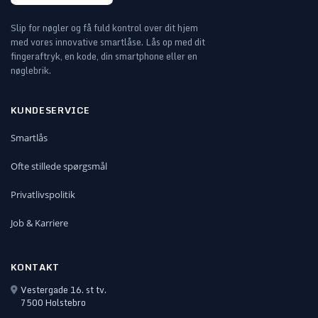
Dimensioner
Slip for nøgler og få fuld kontrol over dit hjem
Knop udvendig
Ø46 mm
med vores innovative smartlåse. Lås op med dit
fingeraftryk, en kode, din smartphone eller en
Knop indvendig
Ø38 mm
nøglebrik.
Strøm & Drift
KUNDESERVICE
Batteri
1 × CR123A
Smartlås
Levetid
Op til 12 måneder
Ofte stillede spørgsmål
Nødstrøm
Mekanisk nøgle
Privatlivspolitik
Job & Karriere
Oplåsning & Kommunikation
KONTAKT
Metoder
Finger, App, RFID, Nøgle
Vestergade 16. st tv.
Forbindelse
Bluetooth 5.0 (BLE)
7500 Holstebro