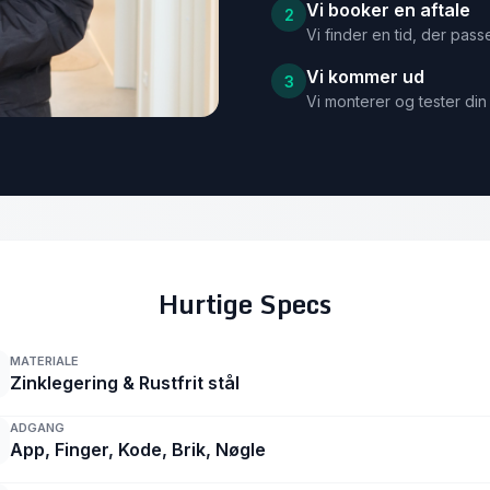
Vi booker en aftale
2
Vi finder en tid, der passe
Vi kommer ud
3
Vi monterer og tester din 
Hurtige Specs
MATERIALE
Zinklegering & Rustfrit stål
ADGANG
App, Finger, Kode, Brik, Nøgle