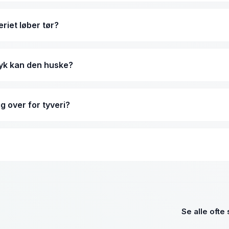
 er IP65 certificeret, hvilket betyder at den er fuldstændig
n.
eriet løber tør?
 appen i god tid, når strømmen er lav. Skulle den løbe helt tø
C porten eller bruge den medfølgende mekaniske nøgle.
yk kan den huske?
 til 100 forskellige fingeraftryk ad gangen, hvilket gør den
ange ansatte.
 over for tyveri?
støbt i en kraftig zinklegering, og bøjlen er fremstillet af tyk
 boltsaks og slag.
Brugerkapacitet
WeAccess Hængelås
Fingeraftryk
Se alle ofte
Sølv
Koder/Brikker