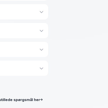
 forseglet mod støv og
r, kan du enten tilslutte
 ideel til både familier
t rustfrit stål, der
Op til 100
 stillede spørgsmål her
Op til 100