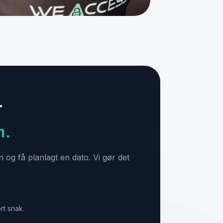
r
n.
n og få planlagt en dato. Vi gør det
rt snak.