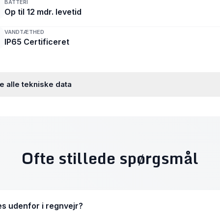
BATTERI
Op til 12 mdr. levetid
VANDTÆTHED
IP65 Certificeret
e alle tekniske data
Ofte stillede spørgsmål
 udenfor i regnvejr?