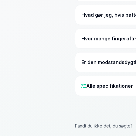
Ja, absolut. Hængelåsen
kan modstå direkte reg
Hvad gør jeg, hvis batt
Du får en notifikation i
en powerbank via USB-
Hvor mange fingeraftr
Hængelåsen kan gemme op
og byggepladser med m
Er den modstandsdygtig
Ja. Selve låsekroppen er 
beskytter mod både sav,
Alle specifikationer
Generelt
Model
Fandt du ikke det, du søgte?
Farve