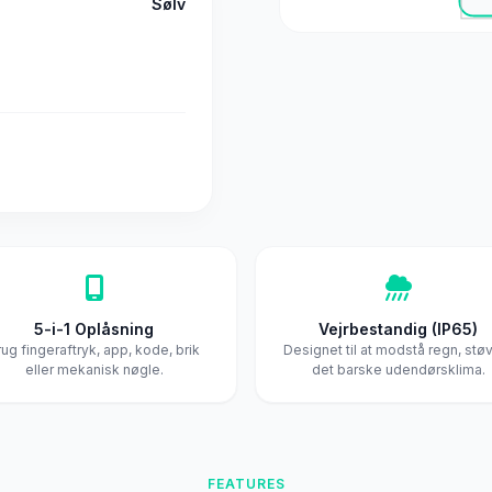
Sølv
5-i-1 Oplåsning
Vejrbestandig (IP65)
rug fingeraftryk, app, kode, brik
Designet til at modstå regn, stø
eller mekanisk nøgle.
det barske udendørsklima.
FEATURES