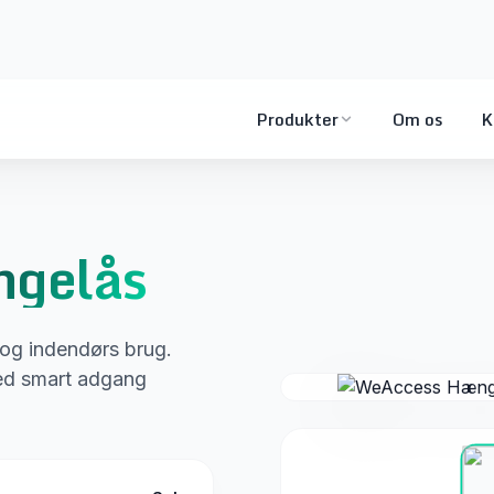
Produkter
Om os
K
gelås
 og indendørs brug.
med smart adgang