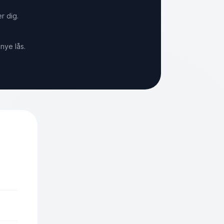
r dig.
nye lås.